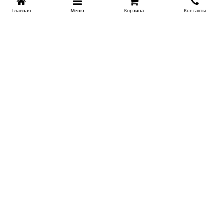
Главная
Меню
Корзина
Контакты
KROVATI-NOVOSIBIRSK.RU
+7 (383) 209 93 69
НСК
Работаем 10:00-22:00
Заказать обратный звонок
ИНФОРМАЦИЯ
Доставка
Контакты
Поставщикам
Гарантия и возврат
О магазине