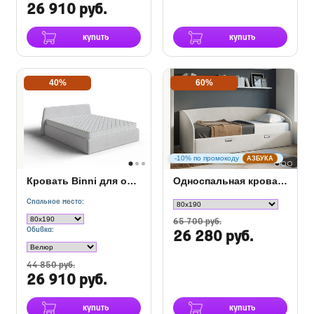
26 910 руб.
купить
купить
40%
60%
-10% по промокоду
АЗБУКА
Кровать Binni для основания с ПМ
Односпальная кровать Bono в ткани
Спальное место:
65 700 руб.
Обивка:
26 280 руб.
44 850 руб.
26 910 руб.
купить
купить