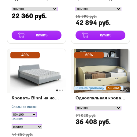
22 360 руб.
65 990 руб.
42 894 руб.
купить
купить
40%
60%
-10% по промокоду
АЗБУКА
Кровать Binni на ножках
Односпальная кровать Bono
Спальное место:
91 020 руб.
Обивка:
36 408 руб.
44 850 руб.