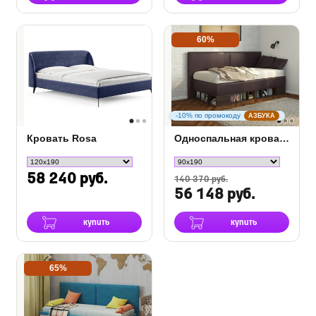
60%
-10% по промокоду
АЗБУКА
Кровать Rosa
Односпальная кровать тахта Lancaster 1 с ПМ
58 240 руб.
140 370 руб.
56 148 руб.
купить
купить
65%