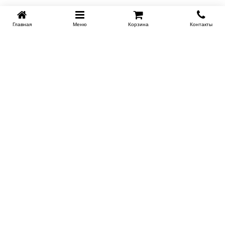
Главная
Меню
Корзина
Контакты
KROVATI-NOVOSIBIRSK.RU
+7 (383) 209 93 69
НСК
Работаем 10:00-22:00
Заказать обратный звонок
ИНФОРМАЦИЯ
Доставка
Контакты
Поставщикам
Гарантия и возврат